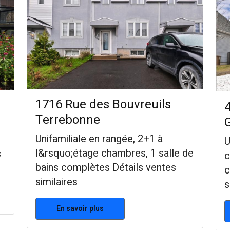
1716 Rue des Bouvreuils
4
Terrebonne
Unifamiliale en rangée, 2+1 à
U
l&rsquo;étage chambres, 1 salle de
s
c
bains complètes Détails ventes
c
similaires
s
En savoir plus