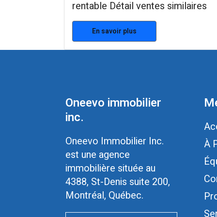
rentable Détail ventes similaires
En savoir plus
Oneevo immobilier
Me
inc.
Ac
Oneevo Immobilier Inc.
À 
est une agence
Éq
immobilière située au
Co
4388, St-Denis suite 200,
Montréal, Québec.
Pr
Se